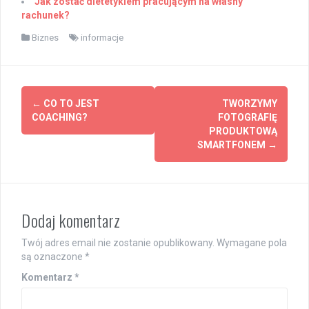
Jak zostać dietetykiem pracującym na własny
rachunek?
Biznes
informacje
Post
←
CO TO JEST
TWORZYMY
navigation
COACHING?
FOTOGRAFIĘ
PRODUKTOWĄ
SMARTFONEM
→
Dodaj komentarz
Twój adres email nie zostanie opublikowany.
Wymagane pola
są oznaczone
*
Komentarz
*