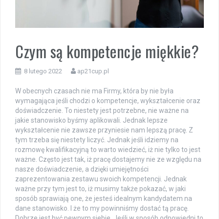
Czym są kompetencje miękkie?
8 lutego 2022
ap21cup.pl
W obecnych czasach nie ma Firmy, która by nie była
wymagająca jeśli chodzi o kompetencje, wykształcenie oraz
doświadczenie. To niestety jest potrzebne, nie ważne na
jakie stanowisko byśmy aplikowali. Jednak lepsze
wykształcenie nie zawsze przyniesie nam lepszą pracę. Z
tym trzeba się niestety liczyć. Jednak jeśli idziemy na
rozmowę kwalifikacyjną to warto wiedzieć, iż nie tylko to jest
ważne. Często jest tak, iż pracę dostajemy nie ze względu na
nasze doświadczenie, a dzięki umiejętności
zaprezentowania zestawu swoich kompetencji. Jednak
ważne przy tym jest to, iż musimy także pokazać, w jaki
sposób sprawiają one, że jesteś idealnym kandydatem na
dane stanowisko. I że to my powinniśmy dostać tą pracę.
Dobrze jest być pewnym siebie. Jeśli w sposób odpowiedni to