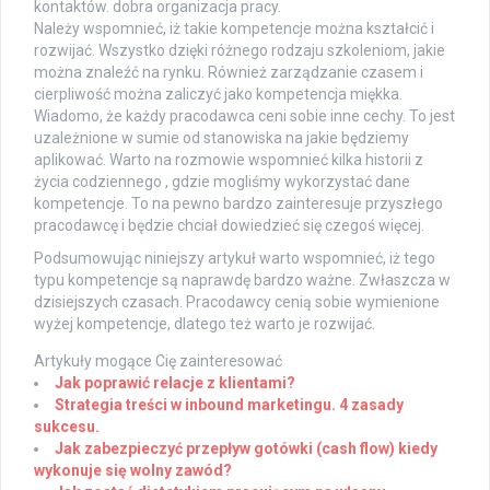
kontaktów. dobra organizacja pracy.
Należy wspomnieć, iż takie kompetencje można kształcić i
rozwijać. Wszystko dzięki różnego rodzaju szkoleniom, jakie
można znaleźć na rynku. Również zarządzanie czasem i
cierpliwość można zaliczyć jako kompetencja miękka.
Wiadomo, że każdy pracodawca ceni sobie inne cechy. To jest
uzależnione w sumie od stanowiska na jakie będziemy
aplikować. Warto na rozmowie wspomnieć kilka historii z
życia codziennego , gdzie mogliśmy wykorzystać dane
kompetencje. To na pewno bardzo zainteresuje przyszłego
pracodawcę i będzie chciał dowiedzieć się czegoś więcej.
Podsumowując niniejszy artykuł warto wspomnieć, iż tego
typu kompetencje są naprawdę bardzo ważne. Zwłaszcza w
dzisiejszych czasach. Pracodawcy cenią sobie wymienione
wyżej kompetencje, dlatego też warto je rozwijać.
Artykuły mogące Cię zainteresować
Jak poprawić relacje z klientami?
Strategia treści w inbound marketingu. 4 zasady
sukcesu.
Jak zabezpieczyć przepływ gotówki (cash flow) kiedy
wykonuje się wolny zawód?