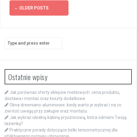
Posts
←
OLDER POSTS
navigation
Search
for:
Ostatnie wpisy
Jak porównać oferty sklepów meblowych: cena produktu,
dostawa i montaż oraz koszty dodatkowe
Okna drewniano-aluminiowe: kiedy warto je wybrać i na co
zwrócić uwagę przy zakupie oraz montażu
Jak wybrać idealną kabinę prysznicową, która odmieni Twoją
łazienkę?
Praktyczne porady dotyczące belki tensometrycznej dla
efektywnego pomiaru obciążenia