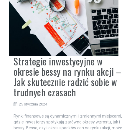
Strategie inwestycyjne w
okresie bessy na rynku akcji –
Jak skutecznie radzić sobie w
trudnych czasach
25 stycznia 2024
Rynki finansowe są dynamicznymi i zmiennymi miejscami,
gdzie inwestorzy spotykają zarówno okresy wzrostu, jak i
bessy. Bessa, czyli okres spadków cen na rynku akcji, może