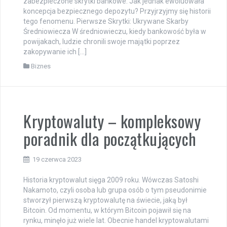
zabezpieczone skrytki bankowe. Jak jednak ewoluowała
koncepcja bezpiecznego depozytu? Przyjrzyjmy się historii
tego fenomenu. Pierwsze Skrytki: Ukrywane Skarby
Średniowiecza W średniowieczu, kiedy bankowość była w
powijakach, ludzie chronili swoje majątki poprzez
zakopywanie ich […]
Biznes
Kryptowaluty – kompleksowy
poradnik dla początkujących
19 czerwca 2023
Historia kryptowalut sięga 2009 roku. Wówczas Satoshi
Nakamoto, czyli osoba lub grupa osób o tym pseudonimie
stworzył pierwszą kryptowalutę na świecie, jaką był
Bitcoin. Od momentu, w którym Bitcoin pojawił się na
rynku, minęło już wiele lat. Obecnie handel kryptowalutami