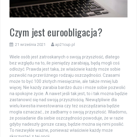
Czym jest euroobligacja?
21 września 2021
ap21cup.pl
Wiele osób jest zatroskanych o swoją przyszłość, dlatego
bez względu na to, ile pieniędzy zarabiają, będą mogli coś
odłożyć. Prawda jest taka, że właściwie każdy może sobie
pozwolić na przeróżnego rodzaju oszczędności. Czasami
może to być 100 złotych miesięcznie, ale także mniej lub
więcej. Nie każdy zarabia bardzo dużo i może sobie pozwolić
na spokojne życie. A nawet jeśli tak jest, to i tak można będzie
zastanowić się nad swoją przyszłością. Niewątpliwie dla
wielu kwestia inwestowania czy też oszczędzania będzie
mogła oznaczać , że zadbamy o swoją przyszłość. Wiadomo,
że posiadanie dla siebie oszczędności powoduje, że w razie
gdyby nadeszły gorsze czasy, będzie można się nimi posilić.
To niezwykle ważne, ponieważ właściwie każdy może
skorzystać z tej opcji.