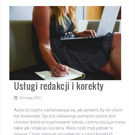
Usługi redakcji i korekty
30 maja 2021
Autorzy często zastanawiają się, jak sprawić, by ich utwór
był doskonały. Oprócz ciekawego pomysłu ważne jest
również dobre przygotowanie tekstu, czemu służą procesy
takie jak redakcja i korekta. Wiele osób myli jednak te
pojęcia. Czym zajmuje się redakcja, a czym korekta?